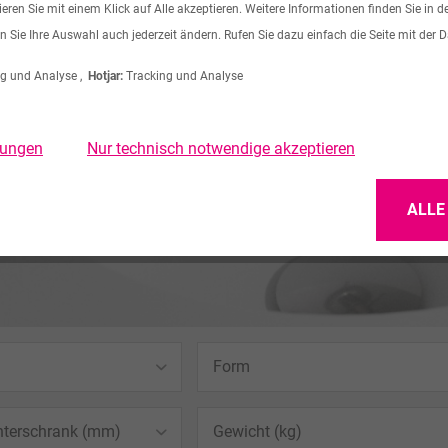
ren Sie mit einem Klick auf Alle akzeptieren. Weitere Informationen finden Sie in d
n Sie Ihre Auswahl auch jederzeit ändern. Rufen Sie dazu einfach die Seite mit der 
g und Analyse ,
Hotjar:
Tracking und Analyse
llungen
Nur technisch notwendige akzeptieren
ALLE
Form
Round
nterschrank (mm)
Gewicht (kg)
15 €
bis
1391,67 €