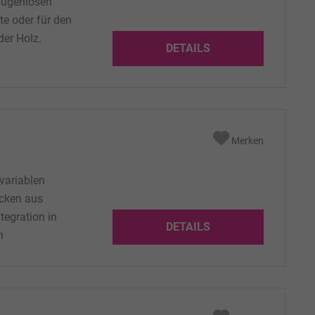
fugenlosen
te oder für den
der Holz.
DETAILS
ischen den
aron und Krion
Merken
variablen
ecken aus
tegration in
DETAILS
n
 Naturstein
 Beckentiefe: