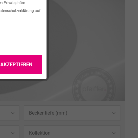
en Privatsphäre-
Datenschutzerklärung auf.
 AKZEPTIEREN
Beckentiefe (mm)
150 mm
Kollektion