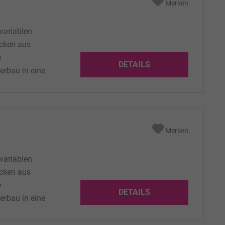
Merken
variablen
ecken aus
e
DETAILS
erbau in eine
sung: Ø300 x
 2,5 Kg
Merken
variablen
ecken aus
e
DETAILS
erbau in eine
sung: Ø300 x
 2,5 Kg