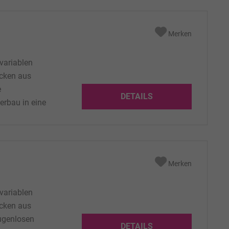
Merken
variablen
ecken aus
e
DETAILS
erbau in eine
sung: Ø370 x
 3,5 Kg
Merken
variablen
ecken aus
fugenlosen
DETAILS