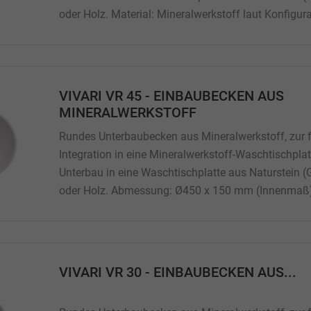
oder Holz. Material: Mineralwerkstoff laut Konfigur
Einbauvariante: Unterbau Überlaufauswahl: laut Ko
Abmessung: Ø400 x 130 mm (Innenmaß) Beckenti
Gewicht:...
VIVARI VR 45 - EINBAUBECKEN AUS
MINERALWERKSTOFF
Rundes Unterbaubecken aus Mineralwerkstoff, zur 
Integration in eine Mineralwerkstoff-Waschtischplat
Unterbau in eine Waschtischplatte aus Naturstein (
oder Holz. Abmessung: Ø450 x 150 mm (Innenmaß)
150 mm Gewicht: 4,5 Kg Material: Mineralwerkstoff
Konfiguration Einbauvariante: Unterbau Überlaufaus
VIVARI VR 30 - EINBAUBECKEN AUS...