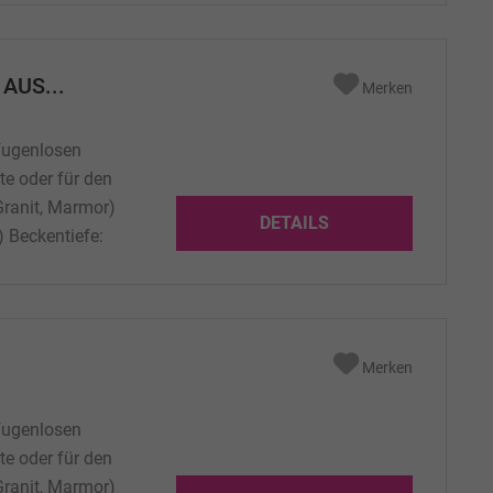
AUS...
Merken
fugenlosen
te oder für den
Granit, Marmor)
DETAILS
 Beckentiefe:
 laut
wahl: laut...
Merken
fugenlosen
te oder für den
Granit, Marmor)