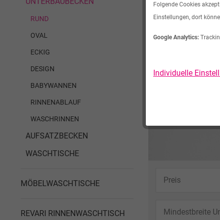
UNTERBAUBECKEN
Folgende Cookies akzeptie
Einstellungen, dort könne
RUND
OVAL
Google Analytics:
Trackin
ECKIG
DESIGN
Individuelle Einste
BABYWANNEN
RINNENABLAUF
WASCHRINNEN
AUFSATZBECKEN
WASCHTISCHE
Preis
MÖBELWASCHTISCHE
Mindestbreite U
REVARI RINNENWASCHTISCH
von
469,