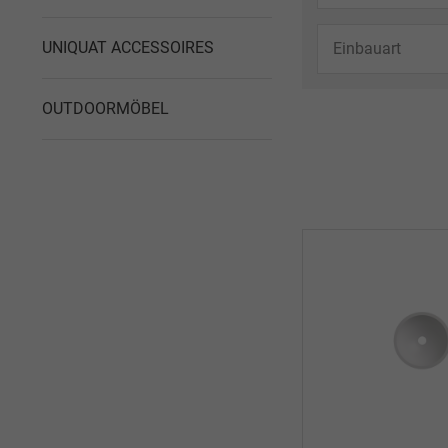
500 mm
UNIQUAT ACCESSOIRES
Einbauart
400 mm
600 mm
OUTDOORMÖBEL
Unterbauwa
halbversetz
Einbauwas