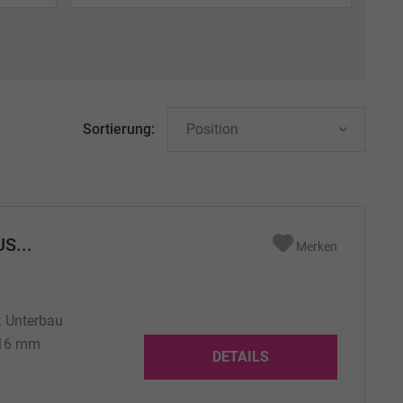
130 mm
118 mm
VRD (Rundbecken)
118
VR (Rundbecken)
116 mm
Vivari VRD
Sortierung:
S...
Merken
: Unterbau
 116 mm
DETAILS
Pfeiffer