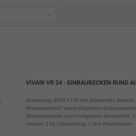
Rund
4,5 kg
3,5 kg
3,5
Unterbauwaschbecken (halbversetzt)
3 kg
schbecken
2,5 kg
ter Einbau
2,5
chbecken
2 kg
VIVARI VR 24 - EINBAUBECKEN RUND AU
Abmessung: Ø249 x 116 mm (Innenmaß), Material:
Mineralwerkstoff laut Konfiguration Einbauvariante
Überlaufauswahl: laut Konfiguration Beckentiefe:
Gewicht: 2 Kg Lieferumfang: 1 Stck Waschbecken
Befestigungsmaterial bauseits. Fabrikat: VIVARI by 