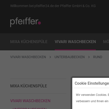
Willkommen bei pfeiffer24.de der Pfeiffer GmbH & Co. KG
MIXA KÜCHENSPÜLE
VIVARI WASCHBECKEN
MÖ
VIVARI WASCHBECKEN
UNTERBAUBECKEN
RUND
RUND
Cookie Einstellung
MIXA KÜCHENSPÜLE
Wir verwenden Cookies. E
VIVARI WASCHBECKEN
verbessern und Ihnen ein