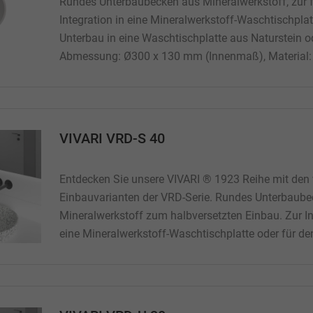
Rundes Unterbaubecken aus Mineralwerkstoff, zur 
Integration in eine Mineralwerkstoff-Waschtischplat
Unterbau in eine Waschtischplatte aus Naturstein o
Abmessung: Ø300 x 130 mm (Innenmaß), Material:
Mineralwerkstoff laut Konfiguration Sie können zw
führenden Werkstoffherstellern Corian, Hi-Macs, St
wählen....
VIVARI VRD-S 40
Entdecken Sie unsere VIVARI ® 1923 Reihe mit den 
Einbauvarianten der VRD-Serie. Rundes Unterbaub
Mineralwerkstoff zum halbversetzten Einbau. Zur In
eine Mineralwerkstoff-Waschtischplatte oder für de
halbversetzten Einbau in eine Waschtischplatte aus
oder Holz. Abmessung: Ø400 x 118 mm (Innenmaß)
118 mm Gewicht: 4,5 Kg...