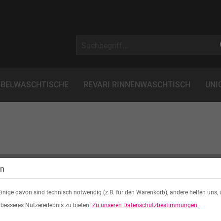
BELWASCHTISCHE
REVARI RINNENWASCHTISCH
UNI
en
inige davon sind technisch notwendig (z.B. für den Warenkorb), andere helfen uns,
 besseres Nutzererlebnis zu bieten.
Zu unseren Datenschutzbestimmungen.