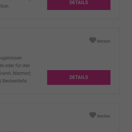
DETAILS
ation
nfiguration
efe: 130 mm
Merken
fugenlosen
te oder für den
Granit, Marmor)
DETAILS
 Beckentiefe:
 laut
wahl: laut...
Merken