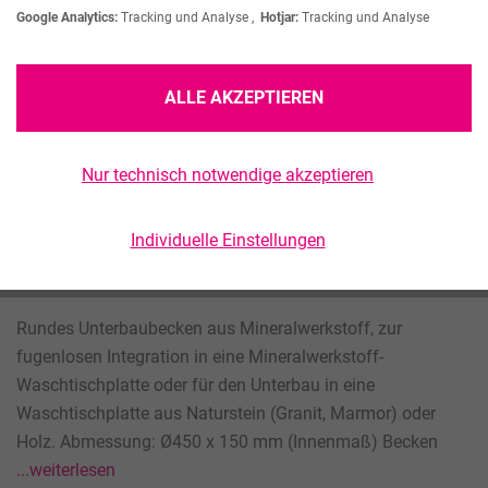
Google Analytics:
Tracking und Analyse ,
Hotjar:
Tracking und Analyse
ALLE AKZEPTIEREN
VIVARI VR 45 -
Nur technisch notwendige akzeptieren
EINBAUBECKEN AUS
Individuelle Einstellungen
MINERALWERKSTOFF
Rundes Unterbaubecken aus Mineralwerkstoff, zur
fugenlosen Integration in eine Mineralwerkstoff-
Waschtischplatte oder für den Unterbau in eine
Waschtischplatte aus Naturstein (Granit, Marmor) oder
Holz. Abmessung: Ø450 x 150 mm (Innenmaß) Becken
...weiterlesen