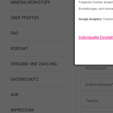
MINERALWERKSTOFF
Folgende Cookies akzeptie
Einstellungen, dort könne
Kontaktformul
ÜBER PFEIFFER
Google Analytics:
Trackin
FAQ
Individuelle Einste
KONTAKT
VERSAND UND ZAHLUNG
DATENSCHUTZ
AGB
IMPRESSUM