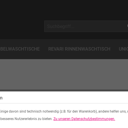
BELWASCHTISCHE
REVARI RINNENWASCHTISCH
UNI
FORMULAR
en
inige davon sind technisch notwendig (z.B. für den Warenkorb), andere helfen uns,
ne E-Mail.
 besseres Nutzererlebnis zu bieten.
Zu unseren Datenschutzbestimmungen.
Ihre Kontaktaufnahme.