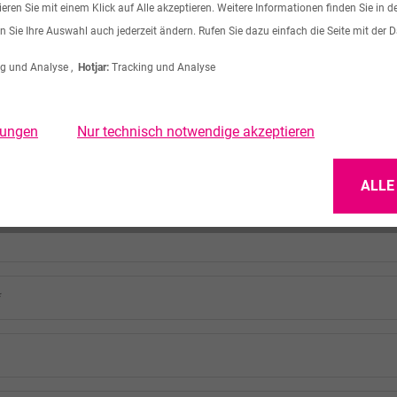
ren Sie mit einem Klick auf Alle akzeptieren. Weitere Informationen finden Sie in d
n Sie Ihre Auswahl auch jederzeit ändern. Rufen Sie dazu einfach die Seite mit der 
ar
g und Analyse ,
Hotjar:
Tracking und Analyse
llungen
Nur technisch notwendige akzeptieren
ALLE