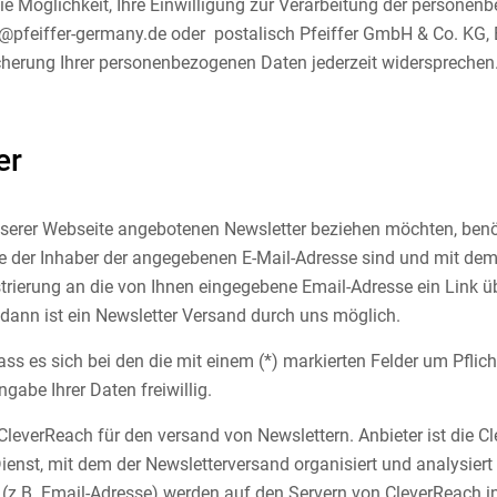
die Möglichkeit, Ihre Einwilligung zur Verarbeitung der persone
@pfeiffer-germany.de oder postalisch Pfeiffer GmbH & Co. KG, 
herung Ihrer personenbezogenen Daten jederzeit widersprechen.
er
serer Webseite angebotenen Newsletter beziehen möchten, benöt
ie der Inhaber der angegebenen E-Mail-Adresse sind und mit de
trierung an die von Ihnen eingegebene Email-Adresse ein Link üb
t dann ist ein Newsletter Versand durch uns möglich.
dass es sich bei den die mit einem (*) markierten Felder um Pflic
ngabe Ihrer Daten freiwillig.
CleverReach für den versand von Newslettern. Anbieter ist die C
Dienst, mit dem der Newsletterversand organisiert und analysie
z.B. Email-Adresse) werden auf den Servern von CleverReach in