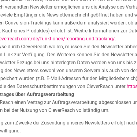
h versandten Newsletter ermöglichen uns die Analyse des Verha
ieviele Empfänger die Newsletternachricht geöffnet haben und wi
en Conversion-Trackings kann außerdem analysiert werden, ob a
.B. Kauf eines Produktes) erfolgt ist. Weitre Informationen zur D
everreach.com/de/funktionen/reporting-und-tracking/
.
se durch CleverReach wollen, müssen Sie den Newsletter abbestel
 Link zur Verfügung. Des Weiteren können Sie den Newsletter au
letter-Bezugs bei uns hinterlegten Daten werden von uns bis z
ng des Newsletters sowohl von unseren Servern als auch von den
eichert wurden (z.B. E-Mail-Adressen für den Mitgliederbereich)
die den Datenschutzbestimmungen von CleverReach unter
http
trages über Auftragsverarbeitung
rReach einen Vertrag zur Auftragsverarbeitung abgeschlossen u
 bei der Nutzung von CleverReach vollständig um.
g zum Zwecke der Zusendung unseres Newsletters erfolgt nach Ar
nwilligung.