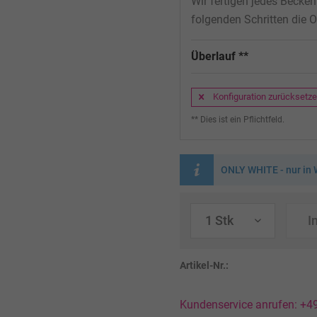
Wir fertigen jedes Becke
folgenden Schritten die O
Überlauf **
Konfiguration zurücksetz
** Dies ist ein Pflichtfeld.
ONLY WHITE - nur in 
I
Artikel-Nr.:
Kundenservice anrufen: +