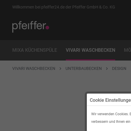
Willkommen bei pfeiffer24.de der Pfeiffer GmbH & Co. KG
MIXA KÜCHENSPÜLE
VIVARI WASCHBECKEN
MÖ
VIVARI WASCHBECKEN
UNTERBAUBECKEN
DESIGN
Cookie Einstellung
Wir verwenden Cookies. E
verbessern und Ihnen ein