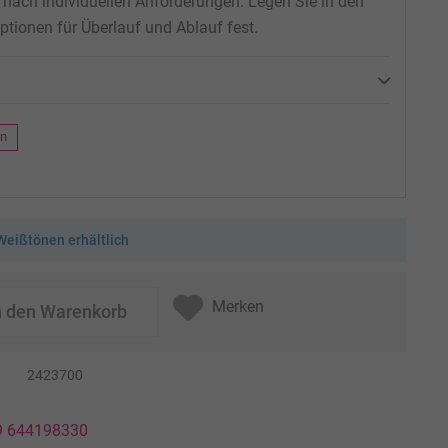
n nach individuellen Anforderungen. Legen Sie in den
ptionen für Überlauf und Ablauf fest.
en
Weißtönen erhältlich
Merken
n den
Warenkorb
2423700
49 644198330