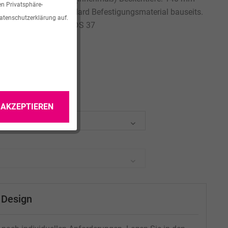
en Privatsphäre-
hbecken Ablauf Standard Befestigungsmaterial bauseits.
Datenschutzerklärung auf.
fer Modell: VIVARI® VDS 37
 AKZEPTIEREN
& Design