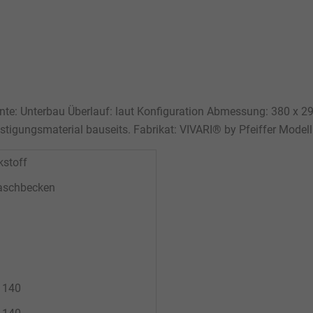
iante: Unterbau Überlauf: laut Konfiguration Abmessung: 380 
tigungsmaterial bauseits. Fabrikat: VIVARI® by Pfeiffer Model
kstoff
aschbecken
* 140