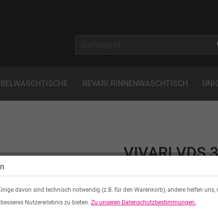
BELWASCHTISCHE
REVARI RINNENWASCHTISCH
UNI
VIVARI VDS 
en
MINERALWE
inige davon sind technisch notwendig (z.B. für den Warenkorb), andere helfen uns,
 besseres Nutzererlebnis zu bieten.
Zu unseren Datenschutzbestimmungen.
Material: Mineralwerkstoff 
Konfiguration Abmessung: