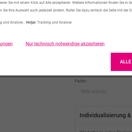
ren Sie mit einem Klick auf Alle akzeptieren. Weitere Informationen finden Sie in d
Lieferumfang: 1 Stck Wasc
n Sie Ihre Auswahl auch jederzeit ändern. Rufen Sie dazu einfach die Seite mit der 
Fabrikat: VIVARI® by Pfeif
g und Analyse ,
Hotjar:
Tracking und Analyse
ab 660,24 € *
zzgl. MwSt.
llungen
Nur technisch notwendige akzeptieren
zzgl. Versandkosten
Material:
ALLE
Farbe:
Individualisierung 