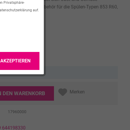
en Privatsphäre-
eschirr sammeln (Zubehör für die Spülen-Typen 853 R60,
Datenschutzerklärung auf.
 R60)
 AKZEPTIEREN
tlich.
Merken
N DEN
WARENKORB
17960000
49 644198330