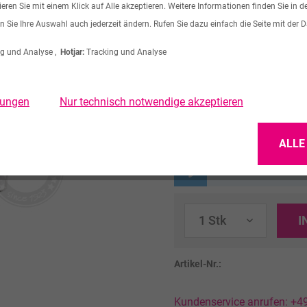
ren Sie mit einem Klick auf Alle akzeptieren. Weitere Informationen finden Sie in d
abwaschen oder auch das G
n Sie Ihre Auswahl auch jederzeit ändern. Rufen Sie dazu einfach die Seite mit der 
809 R60, 410, 752 R60, 778
g und Analyse ,
Hotjar:
Tracking und Analyse
209,81 € *
zzgl. MwSt.
llungen
Nur technisch notwendige akzeptieren
zzgl. Versandkosten
Lieferzeit 7 Werktage
ALLE
Nur in Edelstahl erhäl
I
Artikel-Nr.:
Kundenservice anrufen: +