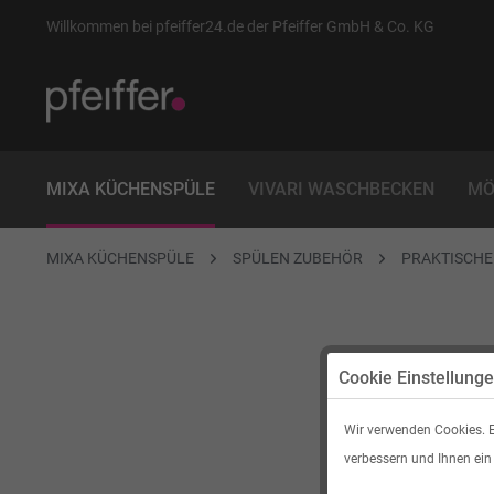
Willkommen bei pfeiffer24.de der Pfeiffer GmbH & Co. KG
MIXA KÜCHENSPÜLE
VIVARI WASCHBECKEN
MÖ
MIXA KÜCHENSPÜLE
SPÜLEN ZUBEHÖR
PRAKTISCHE
Cookie Einstellung
Wir verwenden Cookies. E
verbessern und Ihnen ein