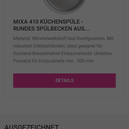
MIXA 410 KÜCHENSPÜLE -
RUNDES SPÜLBECKEN AUS...
Material: Mineralwerkstoff laut Konfiguration. Mit
robustem Edelstahlboden, ideal geeignet für
Kochend-Wasserhähne Einbauvariante: Unterbau
Passend für Korpusbreite min.: 500 mm
Abmessung: Ø 413 * 175 mm (Innenmaß)
Beckentiefe: 175 mm Gewicht: 10 Kg
DETAILS
Lieferumfang: 1 Stck Küchenspüle mit Überlauf
standardmäßig kurze Seite, für den Einbau in
Mineralwerkstoff Arbeitsplatte...
AUSGEZEICHNET