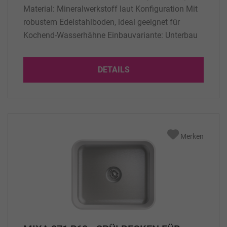
Material: Mineralwerkstoff laut Konfiguration Mit
robustem Edelstahlboden, ideal geeignet für
Kochend-Wasserhähne Einbauvariante: Unterbau
Passend für Korpusbreite min.: 400 mm
Beckentiefe: 150 mm Gewicht: 3,5 Kg
DETAILS
Lieferumfang: 1 Stck Küchenspüle mit Überlauf
standardmäßig kurze Seite, für den Einbau in
Mineralwerkstoff Arbeitsplatte...
Merken