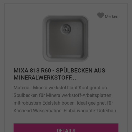
Merken
MIXA 813 R60 - SPÜLBECKEN AUS
MINERALWERKSTOFF...
Material: Mineralwerkstoff laut Konfiguration
Spülbecken für Mineralwerkstoff-Arbeitsplatten
mit robustem Edelstahlboden. Ideal geeignet für
Kochend-Wasserhähne. Einbauvariante: Unterbau
Passend für Korpusbreite min.: 500 mm
Abmessung: 413 x 413 x 200 mm (Innenmaß)
DETAILS