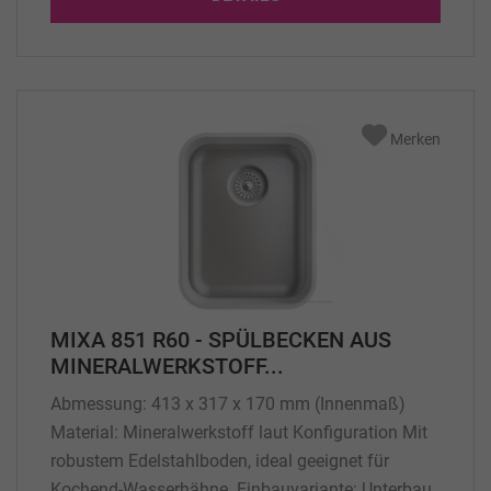
Beckentiefe: 200 mm Gewicht: 10 Kg
Lieferumfang: 1 Stck Küchenspüle mit Überlauf
standardmäßig kurze Seite, für...
Merken
MIXA 851 R60 - SPÜLBECKEN AUS
MINERALWERKSTOFF...
Abmessung: 413 x 317 x 170 mm (Innenmaß)
Material: Mineralwerkstoff laut Konfiguration Mit
robustem Edelstahlboden, ideal geeignet für
Kochend-Wasserhähne. Einbauvariante: Unterbau