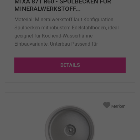
MIXA 871 R60 - SPÜLBECKEN FÜR
MINERALWERKSTOFF...
Material: Mineralwerkstoff laut Konfiguration
Spülbecken mit robustem Edelstahlboden, ideal
geeignet für Kochend-Wasserhähne
Einbauvariante: Unterbau Passend für
Korpusbreite min.: 600 mm Abmessung: 500 x
413 x 200 mm (Innenmaß) Beckentiefe: 200 mm
DETAILS
Gewicht: 11 Kg Lieferumfang: 1 Stck Küchenspüle
mit Überlauf standardmäßig kurze Seite, für den
Einbau in Mineralwerkstoff...
Merken