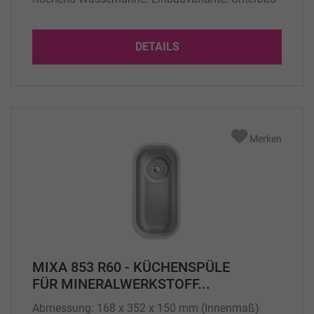
Passend für Korpusbreite min.: 400 mm
Beckentiefe: 170 mm Gewicht: 9 Kg Lieferumfang:
DETAILS
1 x Spüle mit Überlauf standardmäßig kurze Seite,
für den Einbau in Mineralwerkstoff Arbeitsplatte...
Merken
MIXA 853 R60 - KÜCHENSPÜLE
FÜR MINERALWERKSTOFF...
Abmessung: 168 x 352 x 150 mm (Innenmaß)